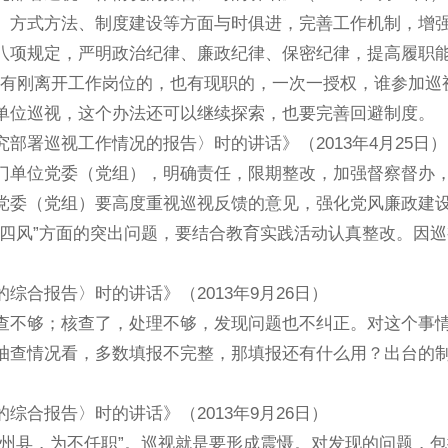
方式方法、制度建设等方面与时俱进，完善工作机制，增
八项规定，严明政治纪律、廉政纪律、保密纪律，提高履职
人选有刚离开工作岗位的，也有现职的，一次一授权，谁参加巡
单位巡视，这个办法还可以继续探索，也要完善回避制度。
巡视工作情况的报告〉时的讲话》（2013年4月25日）
单位党委（党组），明确责任，限期整改，加强督察督办
党委（党组）要高度重视巡视反馈的意见，强化党风廉政建
四风”方面的突出问题，要结合教育实践活动认真整改。因
报告〉时的讲话》（2013年9月26日）
不够；核查了，处理不够，发现问题也不纠正。对这个事
抽查情况看，多数填报不完整，那填报还有什么用？出台的
报告〉时的讲话》（2013年9月26日）
县，为不任职”。巡视就是要形成震慑。对发现的问题，包