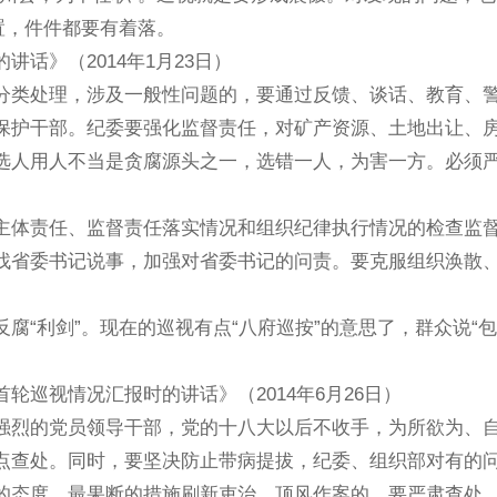
置，件件都要有着落。
》（2014年1月23日）
类处理，涉及一般性问题的，要通过反馈、谈话、教育、
保护干部。纪委要强化监督责任，对矿产资源、土地出让、
选人用人不当是贪腐源头之一，选错一人，为害一方。必须
体责任、监督责任落实情况和组织纪律执行情况的检查监
找省委书记说事，加强对省委书记的问责。要克服组织涣散
利剑”。现在的巡视有点“八府巡按”的意思了，群众说“包
视情况汇报时的讲话》（2014年6月26日）
烈的党员领导干部，党的十八大以后不收手，为所欲为、
点查处。同时，要坚决防止带病提拔，纪委、组织部对有的
的态度、最果断的措施刷新吏治。顶风作案的，要严肃查处