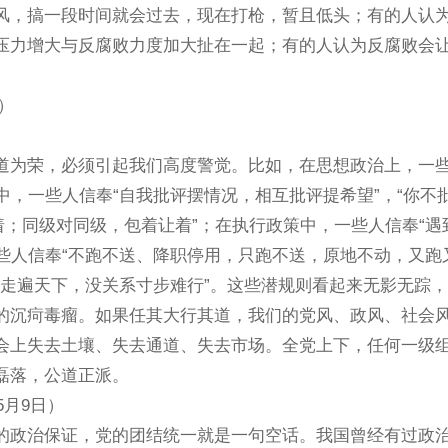
，搞一段时间就会过去，现在打枪，暂且低头；有的人认
压力增大与反腐败力度加大扯在一起；有的人认为反腐败会
）
为荣，必须引起我们高度警觉。比如，在思想政治上，一些
中，一些人信奉“自我批评摆情况，相互批评提希望”，“你不
着；同级对同级，包着让着”；在执行政策中，一些人信奉“遇
一些人信奉“不跑不送、降职停用，只跑不送，原地不动，又跑
系走遍天下，没关系寸步难行”。这些潜规则看起来无影无踪
的沉疴毒瘤。如果任其大行其道，我们的党风、政风、社会
会上失去土壤、失去通道、失去市场。全党上下，任何一级
磊落，公道正派。
月9日）
政治保证，党的团结统一就是一句空话。我国曾经有过政