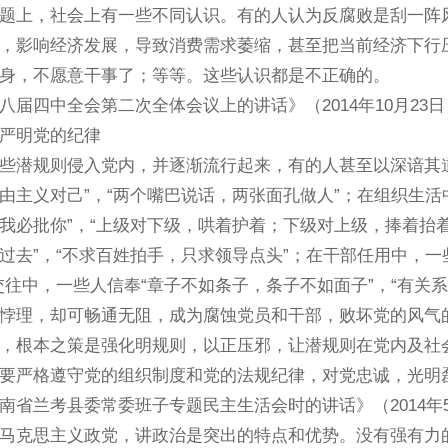
上，社会上有一些不同认识。有的人认为反腐败是刮一阵风
，影响经济发展，导致消费需求萎缩，甚至把当前经济下行
身，不愿意干事了；等等。这些认识都是不正确的。
四中全会第二次全体会议上的讲话》（2014年10月23日
严明党的纪律
潜规则侵入党内，并逐渐流行起来，有的人甚至以深谙其道
由主义对己”，“两个嘴巴说话，两张面孔做人”；在组织生活
我必批你”，“上级对下级，哄着护着；下级对上级，捧着抬
过去”，“不求百姓拍手，只求领导点头”；在干部任用中，
交往中，一些人信奉“章子不如条子，条子不如面子”，“有关
悖理，却可畅通无阻，成为腐蚀党员和干部，败坏党的风气
，根本之策是强化明规则，以正压邪，让潜规则在党内及社
要严格遵守党的组织制度和党的法规纪律，对党忠诚，光明
兰考县委常委班子专题民主生活会时的讲话》（2014年5
克思主义政党，讲政治是突出的特点和优势。没有强有力的