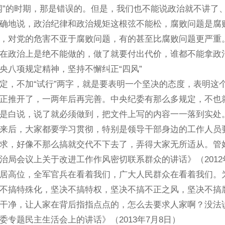
纲”的时期，那是错误的。但是，我们也不能说政治就不讲了
确地说，政治纪律和政治规矩这根弦不能松，腐败问题是腐
，对党的危害不亚于腐败问题，有的甚至比腐败问题更严重
在政治上是绝不能做的，做了就要付出代价，谁都不能拿政
央八项规定精神，坚持不懈纠正“四风”
不加“试行”两字，就是要表明一个坚决的态度，表明这个
正推开了，一两年后再完善。中央纪委有那么多规定，不也
是白说，说了就必须做到，把文件上写的内容一一落到实处
来后，大家都要学习贯彻，特别是领导干部身边的工作人员
求，好像不那么搞就交代不下去了，弄得大家无所适从。管
会议上关于改进工作作风密切联系群众的讲话》（2012年
高位，全军官兵在看着我们，广大人民群众在看着我们。为
不搞特殊化，坚决不搞特权，坚决不搞不正之风，坚决不搞
干净，让人家在背后指指点点的，怎么去要求人家啊？没法
题民主生活会上的讲话》（2013年7月8日）