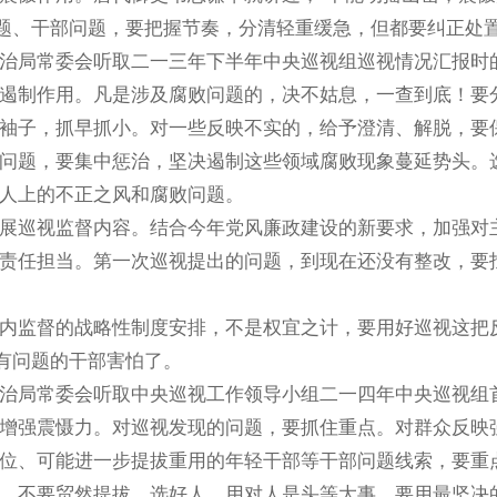
问题、干部问题，要把握节奏，分清轻重缓急，但都要纠正处
常委会听取二一三年下半年中央巡视组巡视情况汇报时的讲话
制作用。凡是涉及腐败问题的，决不姑息，一查到底！要分
袖子，抓早抓小。对一些反映不实的，给予澄清、解脱，要
问题，要集中惩治，坚决遏制这些领域腐败现象蔓延势头。
人上的不正之风和腐败问题。
巡视监督内容。结合今年党风廉政建设的新要求，加强对主
责任担当。第一次巡视提出的问题，到现在还没有整改，要
督的战略性制度安排，不是权宜之计，要用好巡视这把反腐“
，有问题的干部害怕了。
常委会听取中央巡视工作领导小组二一四年中央巡视组首轮巡
强震慑力。对巡视发现的问题，要抓住重点。对群众反映强
位、可能进一步提拔重用的年轻干部等干部问题线索，要重
，不要贸然提拔。选好人、用对人是头等大事，要用最坚决