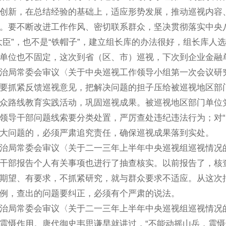
新，在总结经验的基础上，适应形势发展，推动巡视内容、
。要不断改进工作作风、密切联系群众，坚决贯彻落实中央
大臣”，也不是“铁帽子”，建立组长库的办法很好，组长库
单位也不固定，这次到省（区、市）巡视，下次到企业金融
常委会审议〈关于中央巡视工作领导小组第一次会议研究部署
抓紧反馈巡视意见，把解决问题的担子压给被巡视地区部门
众路线教育实践活动，巩固巡视成果。被巡视地区部门单位
领导干部问题线索要分类处置，严厉查处违纪违法行为；对“
大问题的，必须严肃追究责任，确保巡视成果落到实处。
常委会审议〈关于二一三年上半年中央巡视组巡视情况的综合
部报告个人有关事项也进行了抽查核实。以前报告了，核查
期望、有要求，不抓紧研究，就与群众要求不适应。从这次
例，查出的问题要纠正，必须有个严肃的说法。
常委会审议〈关于二一三年上半年中央巡视组巡视情况的综合
慑作用。唐代御史韦思谦早就讲过，“不能动摇山岳，震慑州