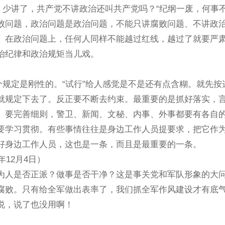
、少讲了，共产党不讲政治还叫共产党吗？“纪纲一废，何事不
败问题，政治问题是政治问题，不能只讲腐败问题、不讲政
。在政治问题上，任何人同样不能越过红线，越过了就要严
治纪律和政治规矩当儿戏。
规定是刚性的。“试行”给人感觉是不是还有点含糊。就先按
就规定下去了。反正要不断去约束。最重要的是抓好落实，
。要完善细则，警卫、新闻、文秘、内事、外事都要有各自
要学习贯彻。有些事情往往是身边工作人员提要求，把它作
好身边工作人员，这也是一条，而且是最重要的一条。
12月4日）
人是否正派？做事是否干净？这是事关党和军队形象的大
腐败。只有给全军做出表率了，我们抓全军作风建设才有底
说，说了也没用啊！