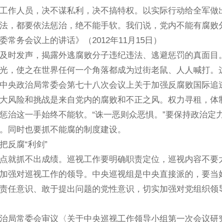
工作人员，决不谋私利，决不搞特权。以实际行动给全军做
法，都要依法惩治，绝不能手软。我们说，党内不能有腐败
务会议上的讲话》（2012年11月15日）
时发声，揭露外逃腐败分子违纪违法、逃避惩罚的真面目。
光，使之在世界任何一个角落都成为过街老鼠、人人喊打。
政治局常委会第七十八次会议上关于加强反腐败国际追逃追赃
风险和挑战是来自党内的腐败和不正之风。权力寻租，体制
惩治这一手始终不能软。“诛一恶则众恶惧。”要保持政治定
。同时也要抓不能腐的制度建设。
把反腐“利剑”
就抓不出成绩。巡视工作要明确职责定位，巡视内容不要太
加强对巡视工作的领导。中央巡视组是中央直接派的，要当好
责任意识、敢于提出问题的党性意识，切实加强对党组织领
常委会审议〈关于中央巡视工作领导小组第一次会议研究部署