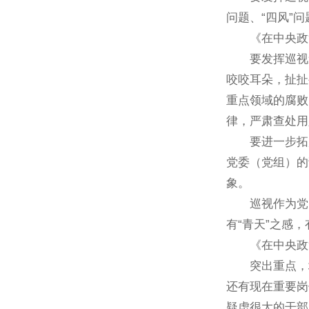
问题、“四风”
《在中央政治局
要发挥巡视遏
咬咬耳朵，扯扯
重点领域的腐败
律，严肃查处用
要进一步拓展
党委（党组）的
象。
巡视作为党内监
有“青天”之感
《在中央政治局
突出重点，增
还有现在重要岗
疑虑很大的干部