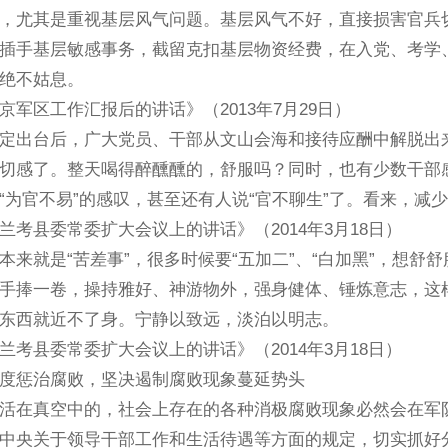
尤其是重视基层风气问题。基层风气不好，直接损害官兵切
插手基层敏感事务，截留克扣基层物资经费，在入党、考学
绝不姑息。
区工作汇报后的讲话》（2013年7月29日）
出台后，广大党员、干部从文山会海和接待应酬中解脱出来
切感了。整天喝得醉醺醺的，舒服吗？同时，也有少数干部
“为官不易”的感叹，甚至还有人说“官不聊生”了。看来，
县委常委扩大会议上的讲话》（2014年3月18日）
就是“苦差事”，很多时候要“五加二”、“白加黑”，想舒
手捧一卷，操持雅好、神游物外，强身健体、锤炼意志，这
东西就近不了身。宁静以致远，淡泊以明志。
县委常委扩大会议上的讲话》（2014年3月18日）
度惩治腐败，坚决遏制腐败现象蔓延势头
在真空中的，社会上存在的各种消极腐败现象必然会在军队
中央关于领导干部工作和生活待遇等方面的规定，切实抓好