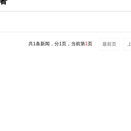
著
共1条新闻，分1页，当前第
1
页
最前页