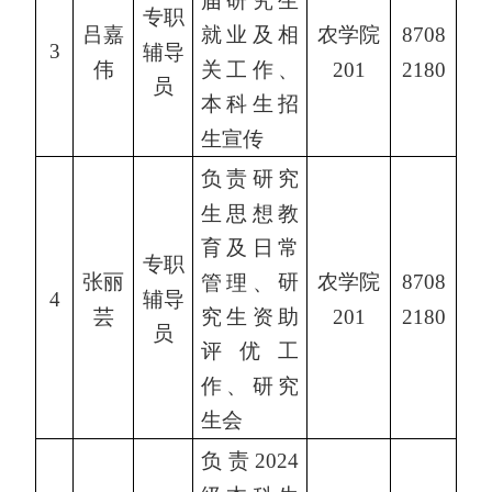
专职
吕嘉
就业及相
农学院
8708
3
辅导
伟
关工作、
201
2180
员
本科生招
生宣传
负责研究
生思想教
育及日常
专职
张丽
农学院
8708
管理、
研
辅导
4
芸
201
2180
究生资助
员
评优工
作、研究
生会
负责2024