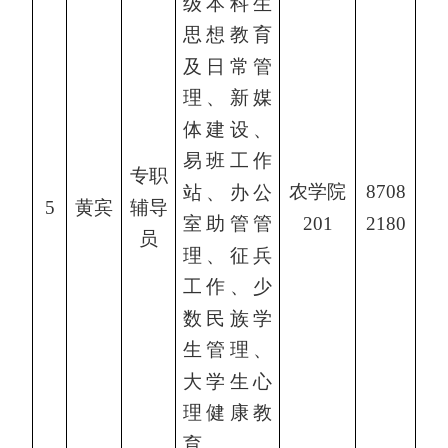
级本科生
思想教育
及日常管
理、新媒
体建设、
易班工作
专职
农学院
8708
站、办公
辅导
5
黄宾
201
2180
室助管管
员
理、征兵
工作、少
数民族学
生管理、
大学生心
理健康教
育