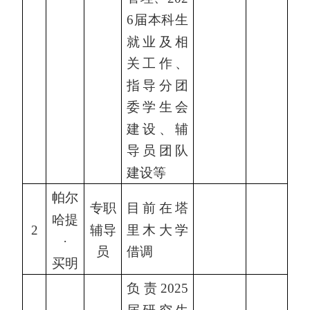
6届本科生
就业及相
关工作、
指导分团
委学生会
建设、辅
导员团队
建设等
帕尔
专职
目前在塔
哈提
辅导
里木大学
2
·
员
借调
买明
负责2025
届研究生