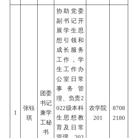
协助党委
副书记开
展学生思
想引领和
成长服务
工作，学
生工作办
公室日常
事务管
团委
理、
负责2
书记
张钰
022级本科
农学院
8708
1
兼学
琪
生思想教
201
2180
工秘
育及日常
书
管理、
202