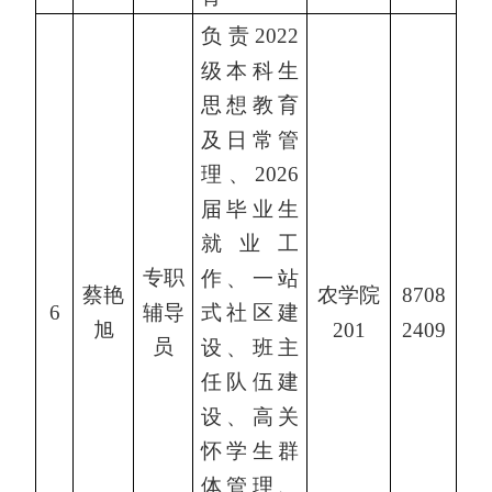
负责2022
级本科生
思想教育
及日常管
理、2026
届毕业生
就业工
专职
作、一站
蔡艳
农学院
8708
辅导
6
式社区建
旭
201
2409
员
设、班主
任队伍建
设、高关
怀学生群
体管理、