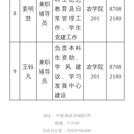
兼职
姜明
教育及日
农学院
8708
8
辅导
慧
常管理工
201
2180
员
作、学生
党建工作
负责本科
生资助、
兼职
王钰
学风建
农学院
8708
9
辅导
凡
设、学习
201
2180
员
发展中心
建设
地址： 中国 杨凌 邰城路3号
邮编：712100
综合办公室： 029-87082845