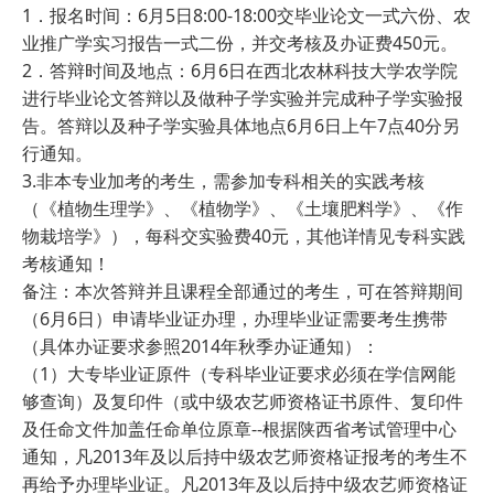
1．报名时间：6月5日8:00-18:00交毕业论文一式六份、农
业推广学实习报告一式二份，并交考核及办证费450元。
2．答辩时间及地点：6月6日在西北农林科技大学农学院
进行毕业论文答辩以及做种子学实验并完成种子学实验报
告。答辩以及种子学实验具体地点6月6日上午7点40分另
行通知。
3.非本专业加考的考生，需参加专科相关的实践考核
（《植物生理学》、《植物学》、《土壤肥料学》、《作
物栽培学》），每科交实验费40元，其他详情见专科实践
考核通知！
备注：本次答辩并且课程全部通过的考生，可在答辩期间
（6月6日）申请毕业证办理，办理毕业证需要考生携带
（具体办证要求参照2014年秋季办证通知）：
（1）大专毕业证原件（专科毕业证要求必须在学信网能
够查询）及复印件（或中级农艺师资格证书原件、复印件
及任命文件加盖任命单位原章--根据陕西省考试管理中心
通知，凡2013年及以后持中级农艺师资格证报考的考生不
再给予办理毕业证。凡2013年及以后持中级农艺师资格证