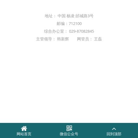
地址： 中国 杨凌 邰城路3号
邮编：712100
综合办公室： 029-87082845
主管领导： 韩新辉 网管员： 王磊
网站首页
微信公众号
回到顶部