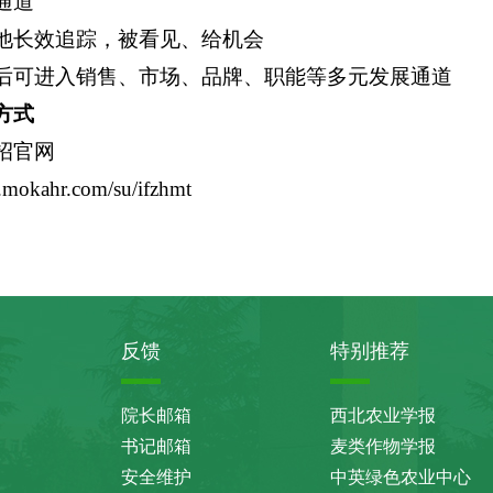
通道
池长效追踪，被看见、给机会
后可进入销售、市场、品牌、职能等多元发展通道
方式
招官网
p.mokahr.com/su/ifzhmt
反馈
特别推荐
院长邮箱
西北农业学报
书记邮箱
麦类作物学报
安全维护
中英绿色农业中心