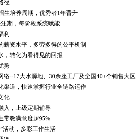
路径
校招生培养周期，优秀者1年晋升
关注期，每阶段系统赋能
福利
的薪资水平，多劳多得的公平机制
水，转化为看得见的回报
优势
络--17大水源地、30余座工厂及全国40+个销售大区
化渠道，快速掌握行业全链路运作
文化
融入，上级定期辅导
生带教满意度超95%
里”活动，多彩工作生活