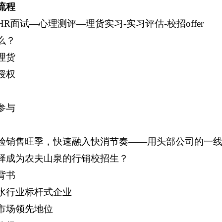
流程
HR面试—心理测评—理货实习-实习评估-校招offer
么？
理货
授权
参与
验销售旺季，快速融入快消节奏——用头部公司的一
择成为农夫山泉的行销校招生？
背书
水行业标杆式企业
市场领先地位