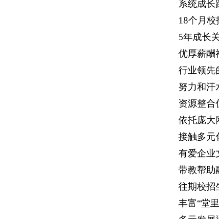
系统成长
18个月
5年成长
优厚薪酬
行业领先
努力和汗
资源整合
依托庞大网
接触多元
有爱企业
带教帮助
往期校招
丰富“堂