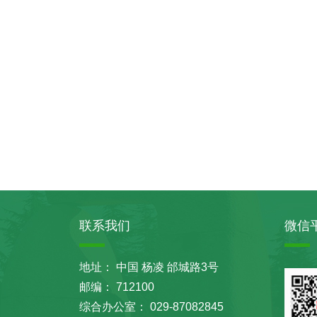
联系我们
微信
地址： 中国 杨凌 邰城路3号
邮编： 712100
综合办公室： 029-87082845