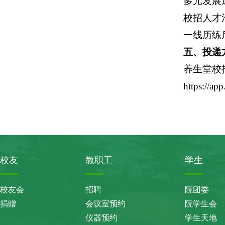
多元发展
校招人才
一线历练
五、投递
养生堂校
https://ap
校友
教职工
学生
校友会
招聘
院团委
捐赠
会议室预约
院学生会
仪器预约
学生天地