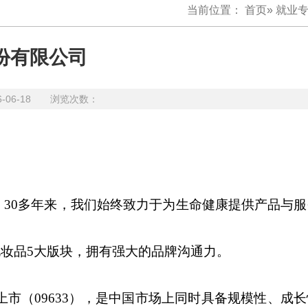
当前位置：
首页
»
就业
份有限公司
6-06-18 浏览次数：
。30多年来，我们始终致力于为生命健康提供产品与
妆品5大版块，拥有强大的品牌沟通力。
股上市（09633），是中国市场上同时具备规模性、成