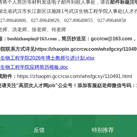
请将个人简历等材料发送电子邮件到校人事处，请在
邮件标题注
湖北省武汉市长江新区汉施路
1号武汉生物工程学院人事处(人才办
027-89646806、027-89649829、027-89649855、027-89646858
老师、洪老师、徐老师、何老师
箱：
boshizhaopin@163.com，
简历抄送至：
gccrcw@163.com，
学院联系方式
详见
https://zhaopin.gccrcw.com/whsfgcxy/11049
生物工程学院2026年博士教师引进计划.xlsx
生物工程学院应聘简历模板.doc
https://zhaopin.gccrcw.com/whsfgcxy/110491.html
载附件：
息请关注
“高层次人才网job”公众号！添加客服赵老师微信号码：137
反馈
特别推荐