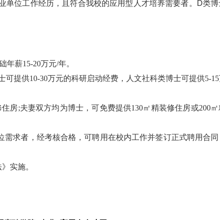
业单位工作经历，且符合我校的应用型人才培养需要者。
D类博
年薪15-20万元/年。
士可提供10-30万元的科研启动经费，人文社科类博士可提供5-1
修住房;夫妻双方均为博士，可免费提供130㎡精装修住房或200
岗位需求者，经考核合格，可聘用在校内工作并签订正式聘用合
法》实施。