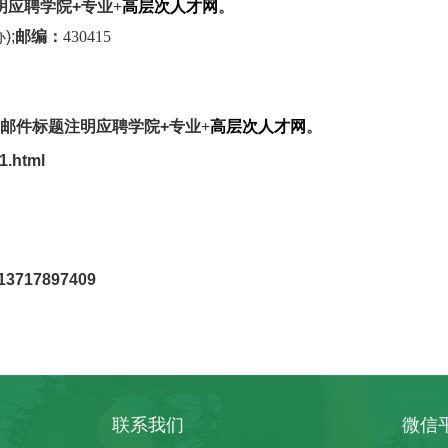
明应聘学院
+专业
+
高层次人才网
。
);
邮编：
430415
邮件标题注明应聘学院
+专业
+
高层次人才网
。
1.html
17897409
联系我们
微信