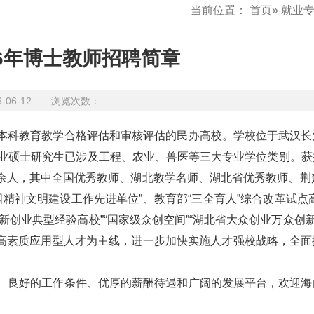
当前位置：
首页
»
就业
6年博士教师招聘简章
6-06-12 浏览次数：
本科教育教学合格评估和审核评估的民办高校。学校位于武汉长
专业硕士研究生已涉及工程、农业、兽医等三大专业学位类别。获
0余人，其中全国优秀教师、湖北教学名师、湖北省优秀教师、荆
精神文明建设工作先进单位”、教育部“三全育人”综合改革试点
新创业典型经验高校”“国家级众创空间”“湖北省大众创业万众创新
”的高素质应用型人才为主线，进一步加快实施人才强校战略，全
、良好的工作条件、优厚的薪酬待遇和广阔的发展平台，欢迎海