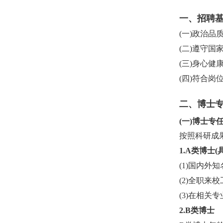
一、招聘
(一)政治
(二)遵守
(三)身心
(四)符合
二、博士
(一)博士专
按照科研成
1.A类博士
(1)国内外
(2)全职
(3)在相关
2.B类博士