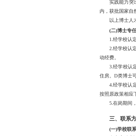
实践能力突
内，获批国家自
以上博士人
(二)博士专
1.经学校认
2.经学校认
动经费。
3.经学校认
住房。D类博士
4.经学校
按照原政策相应下
5.在岗期
三、联系
(一)学校联