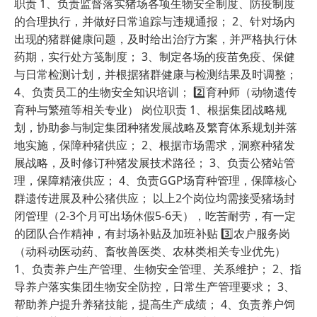
职责 1、负责监督落实猪场各项生物安全制度、防疫制度
的合理执行，并做好日常追踪与违规通报； 2、针对场内
出现的猪群健康问题，及时给出治疗方案，并严格执行休
药期，实行处方笺制度； 3、制定各场的疫苗免疫、保健
与日常检测计划，并根据猪群健康与检测结果及时调整； 
4、负责员工的生物安全知识培训； 2️⃣育种师（动物遗传
育种与繁殖等相关专业） 岗位职责 1、根据集团战略规
划，协助参与制定集团种猪发展战略及繁育体系规划并落
地实施，保障种猪供应； 2、根据市场需求，洞察种猪发
展战略，及时修订种猪发展技术路径； 3、负责公猪站管
理，保障精液供应； 4、负责GGP场育种管理，保障核心
群遗传进展及种公猪供应； 以上2个岗位均需接受猪场封
闭管理（2-3个月可出场休假5-6天），吃苦耐劳，有一定
的团队合作精神，有封场补贴及加班补贴 3️⃣农户服务岗
（动科动医动药、畜牧兽医类、农林类相关专业优先） 
1、负责养户生产管理、生物安全管理、关系维护； 2、指
导养户落实集团生物安全防控，日常生产管理要求； 3、
帮助养户提升养猪技能，提高生产成绩； 4、负责养户饲