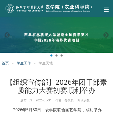
首页
学生工作
学生天地
【组织宣传部】2026年团干部素
质能力大赛初赛顺利举办
发布日期：2026-05-31 作者：孙俊豪 阅读次数：
2026年5月30日，农学院联合园艺学院，成功举办