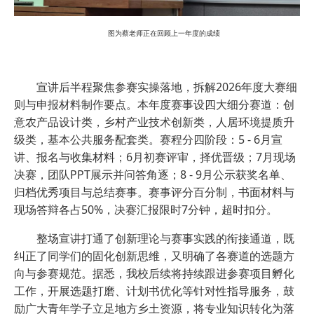
图为蔡老师正在回顾上一年度的成绩
宣讲后半程聚焦参赛实操落地，拆解2026年度大赛细
则与申报材料制作要点。本年度赛事设四大细分赛道：创
意农产品设计类，乡村产业技术创新类，人居环境提质升
级类，基本公共服务配套类。赛程分四阶段：5 - 6月宣
讲、报名与收集材料；6月初赛评审，择优晋级；7月现场
决赛，团队PPT展示并问答角逐；8 - 9月公示获奖名单、
归档优秀项目与总结赛事。赛事评分百分制，书面材料与
现场答辩各占50%，决赛汇报限时7分钟，超时扣分。
整场宣讲打通了创新理论与赛事实践的衔接通道，既
纠正了同学们的固化创新思维，又明确了各赛道的选题方
向与参赛规范。据悉，我校后续将持续跟进参赛项目孵化
工作，开展选题打磨、计划书优化等针对性指导服务，鼓
励广大青年学子立足地方乡土资源，将专业知识转化为落