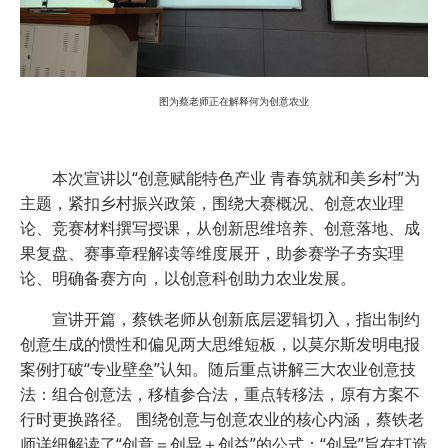
图为蔡老师正在解释何为创意农业
本次宣讲以“创意赋能特色产业 青春筑就和美乡村”为
主题，紧扣乡村振兴政策，围绕大赛概况、创意农业理
论、竞赛材料撰写授课，从创新思维培养、创意落地、成
果复盘、赛事章程解读等维度展开，助参赛学子夯实理
论、明确备赛方向，以创意科创助力农业发展。
宣讲开篇，蔡铁老师从创新底层逻辑切入，指出制约
创意生成的惯性和偏见两大思维短板，以莫尔斯发明电报
案例打破“专业壁垒”认知。随后重点讲解三大农业创意技
法：组合创意法，移植参合法，重点转移法，原有方案不
行时更换路径。 围绕创意与创意农业的核心内涵，蔡铁老
师详细解读了“创意＝创异＋创益”的公式：“创异”旨在打造