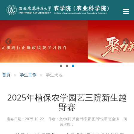
首页
学生工作
学生天地
2025年植保农学园艺三院新生越
野赛
发布日期：2025-10-22 作者：文/刘莉 芦俊 韩宗霖 图/李钇霏 张金涛 阅
读次数：