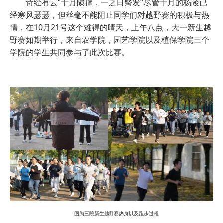
诗经有云“十月陨蘀，一之日觱发”尽管十月的杨陵已
经寒风瑟瑟，但丝毫不能阻止同学们对越野赛的积极与热
情，在10月21号这个难得的晴天，上午八点，大一新生越
野赛如期举行，来自农学院，园艺学院以及植保学院三个
学院的学生共同参与了此次比赛。
图为三院新生越野赛热身以及跑步过程