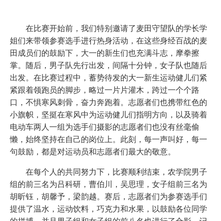
在比赛开始前，我们特别邀请了麦田守望队的学长学
姐们来带领参赛选手进行热身活动，在这些身经百战的麦
田成员们的鼓励下，大一的新生们也充满斗志，摩拳擦
掌。随后，男子队先行出发，间隔十分钟，女子队也随后
出发。在比赛过程中，蓄势待发的大一新生运动健儿们紧
紧跟着领跑员的脚步，略过一片片灌木，跨过一个个路
口，不惧寒风刺骨，奋力奔跑着。志愿者们也携带红色的
小旗帜，坚挺在寒风中为运动健儿们指明方向，以及骑着
电动车两人一组为选手们摄影的志愿者们也没有丝毫偷
懒，始终坚持在自己的岗位上。此刻，每一声叫好，每一
句鼓励，都是对运动员和志愿者们最大的敬意。
在每个人的共同努力下，比赛顺利结束，农学院男子
组的前三名为吕科研，曹伯川，吴思理，女子组前三名为
胡昕钰，胡馨予，梁韵越。赛后，志愿者们为参赛选手们
提供了温水，运动饮料，巧克力和水果，以鼓励各位同学