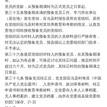
布。
党员的党龄，从预备期满转为正式党员之日算起。
第三十五条预备期未满的预备党员工作、学习所在单位
（居住地）发生变动，应当及时报告原所在党组织。原所
在党组织应当及时将对其培养教育和考察的情况，认真负
责地介绍给接收预备党员的党组织。
党组织应当对转入的预备党员的入党材料进行严格审查，
对无法认定的预备党员，报县级以上党委组织部门批准，
不予承认。
第三十六条基层党组织对转入的预备党员，在其预备期满
时，如认为有必要，可推迟讨论其转正问题，推迟时间不
超过六个月。转为正式党员的，其转正时间自预备期满之
日算起。
第三十七条 预备党员转正后，党支部应当及时将其《中国
共产党入党志愿书》、入党申请书、政治审查材料、转正
申请书和培养教育考察材料，交党委存入本人人事档案。
无人事档案的，建立党员档案，由所在党委或县级党委组
织部门保存。[1-3]