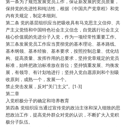
第一条为了规范发展党员工作，保证新发展的党员质量，
保持党的先进性和纯洁性，根据《中国共产党章程》和党
内有关规定，制定本细则。
第二条 党的基层组织应当把吸收具有马克思主义信仰、共
产主义觉悟和中国特色社会主义信念，自觉践行社会主义
核心价值观的先进分子入党，作为一项经常性重要工作。
第三条发展党员工作应当贯彻党的基本理论、基本路线、
基本纲领、基本经验、基本要求，按照控制总量、优化结
构、提高质量、发挥作用的总要求，坚持党章规定的党员
标准，始终把政治标准放在首位；坚持慎重发展、均衡发
展，有领导、有计划地进行；坚持入党自愿原则和个别吸
收原则，成熟一个，发展一个。
禁止突击发展，反对“关门主义”。[1-3]
第二章
入党积极分子的确定和培养教育
第四条 党组织应当通过宣传党的政治主张和深入细致的思
想政治工作，提高党外群众对党的认识，不断扩大入党积
极分子队伍。