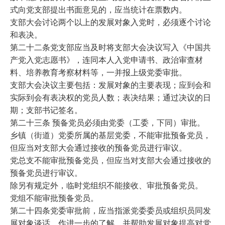
式向党支部提出书面意见的，应当统计在票数内。
支部大会讨论两个以上的发展对象入党时，必须逐个讨论
和表决。
第二十二条党支部应当及时将支部大会决议写入《中国共
产党入党志愿书》，连同本人入党申请书、政治审查材
料、培养教育考察材料等，一并报上级党委审批。
支部大会决议主要包括：发展对象的主要表现；应到会和
实际到会有表决权的党员人数；表决结果；通过决议的日
期；支部书记签名。
第二十三条 预备党员必须由党委（工委，下同）审批。
乡镇（街道）党委所属的基层党委，不能审批预备党员，
但应当对支部大会通过接收的预备党员进行审议。
党总支不能审批预备党员，但应当对支部大会通过接收的
预备党员进行审议。
除另有规定外，临时党组织不能接收、审批预备党员。
党组不能审批预备党员。
第二十四条党委审批前，应当指派党委委员或组织员同发
展对象谈话，作进一步的了解，并帮助发展对象提高对党