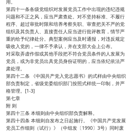
用。
第四十一条各级党组织对发展党员工作中出现的违纪违规
问题和不正之风，应当严肃查处。对不坚持标准、不履行
程序、超过审批时限和培养考察失职、审查把关不严的党
组织及其负责人、直接责任人应当进行批评教育，情节严
重的给予纪律处分。典型案例应当及时通报，对违反规定
吸收入党的，一律不予承认，并在支部大会上公布。
对采取弄虚作假或其他手段把不符合党员条件的人发展为
党员，或为非党员出具党员身份证明的，应当依纪依法严
肃处理。
第四十二条 《中国共产党入党志愿书》的式样由中央组织
部负责制定，省级党委组织部门按照式样统一印制，并严
格管理。[1-3]
第七章
附 则
第四十三条 本细则由中央组织部负责解释。
第四十四条 本细则自发布之日起施行。《中国共产党发展
党员工作细则（试行）》（中组发〔1990〕3号）同时废