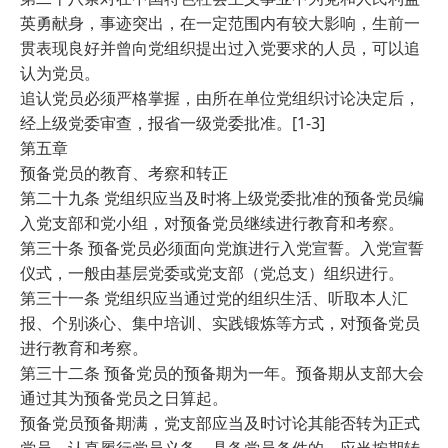
英勇献身，事迹突出，在一定范围内有较大影响，生前一
贯表现良好并曾向党组织提出过入党要求的人员，可以追
认为党员。
追认党员必须严格掌握，由所在单位党组织讨论决定后，
经上级党委审查，报省一级党委批准。[1-3]
第五章
预备党员的教育、考察和转正
第二十九条 党组织应当及时将上级党委批准的预备党员编
入党支部和党小组，对预备党员继续进行教育和考察。
第三十条 预备党员必须面向党旗进行入党宣誓。入党宣誓
仪式，一般由基层党委或党支部（党总支）组织进行。
第三十一条 党组织应当通过党的组织生活、听取本人汇
报、个别谈心、集中培训、实践锻炼等方式，对预备党员
进行教育和考察。
第三十二条 预备党员的预备期为一年。预备期从支部大会
通过其为预备党员之日算起。
预备党员预备期满，党支部应当及时讨论其能否转为正式