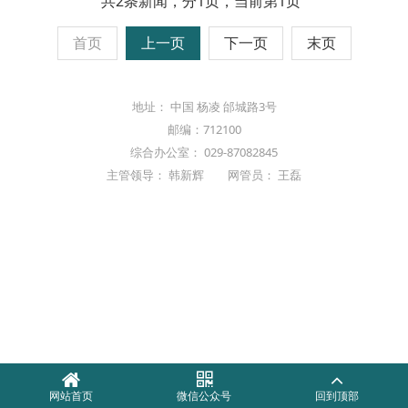
共2条新闻，分1页，当前第1页
首页
上一页
下一页
末页
地址： 中国 杨凌 邰城路3号
邮编：712100
综合办公室： 029-87082845
主管领导： 韩新辉 网管员： 王磊
网站首页
微信公众号
回到顶部