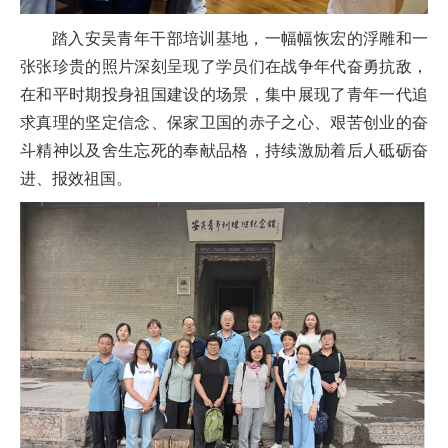
踏入安吴青年干部培训基地，一幅幅恢宏的浮雕和一
张张珍贵的照片深刻呈现了学员们在战争年代奋勇抗敌，
在和平时期投身祖国建设的场景，集中展现了青年一代追
求真理的坚定信念、保家卫国的赤子之心、艰苦创业的奋
斗精神以及舍生忘死的奉献品格，持续激励着后人砥砺奋
进、报效祖国。