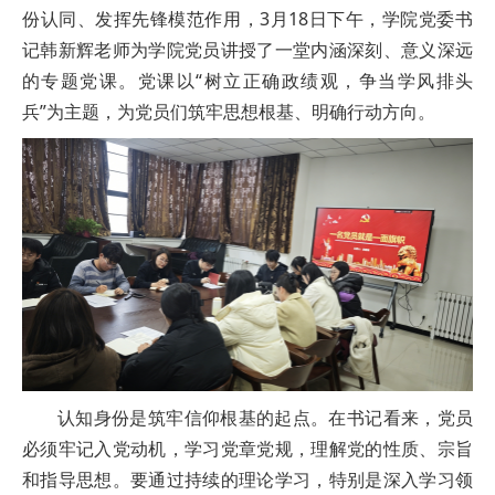
份认同、发挥先锋模范作用，3月18日下午，学院党委书
记韩新辉老师为学院党员讲授了一堂内涵深刻、意义深远
的专题党课。党课以“树立正确政绩观，争当学风排头
兵”为主题，为党员们筑牢思想根基、明确行动方向。
认知身份是筑牢信仰根基的起点。在书记看来，党员
必须牢记入党动机，学习党章党规，理解党的性质、宗旨
和指导思想。要通过持续的理论学习，特别是深入学习领