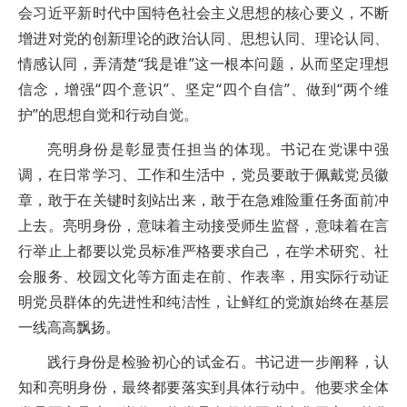
会习近平
新时代中国特色社会主义思想
的核心要义，不断
增进对党的创新理论的政治认同、思想认同、理论认同、
情感认同，弄清楚“我是谁”这一根本问题，从而坚定理想
信念，增强“四个意识”、坚定“四个自信”、做到“两个维
护”的思想自觉和行动自觉。
亮明身份是彰显责任担当的体现。书记在党课中强
调，在日常学习、工作和生活中，党员要敢于佩戴党员徽
章，敢于在关键时刻站出来，敢于在急难险重任务面前冲
上去。亮明身份，意味着主动接受师生监督，意味着在言
行举止上都要以党员标准严格要求自己，在学术研究、社
会服务、校园文化等方面走在前、作表率，用实际行动证
明党员群体的先进性和纯洁性，让鲜红的党旗始终在基层
一线高高飘扬。
践行身份是检验初心的试金石。书记进一步阐释，认
知和亮明身份，最终都要落实到具体行动中。他要求全体