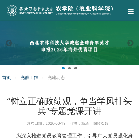
首页
党群工作
党建动态
“树立正确政绩观，争当学风排头
兵”专题党课开讲
发布日期：2026-03-19 作者：杨涌 阅读次数：
为深入推进党员教育管理工作，引导广大党员强化身