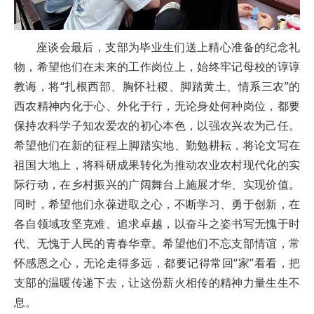
座谈会最后，支部为毕业生们送上精心准备的纪念礼
物，希望他们在未来的工作岗位上，始终牢记母校的谆谆
教诲，将“扎根西部、胸怀社稷、脚踏黄土、情系三农”的
西农精神内化于心、外化于行，无论身处何种岗位，都要
保持农科学子知农爱农的初心本色，以强农兴农为己任。
希望他们在新的征程上脚踏实地、勤勉耕耘，将论文写在
祖国大地上，将科研成果转化为推动农业农村现代化的实
际行动，在乡村振兴的广阔舞台上施展才华、实现价值。
同时，希望他们永葆进取之心，不断学习、勇于创新，在
各自领域攻坚克难、追求卓越，以奋斗之姿书写无愧于时
代、无愧于人民的青春华章。希望他们不忘支部情谊，常
怀感恩之心，无论走得多远，都要记得常回“家”看看，把
支部的温暖传递下去，让这份薪火相传的精神力量生生不
息。