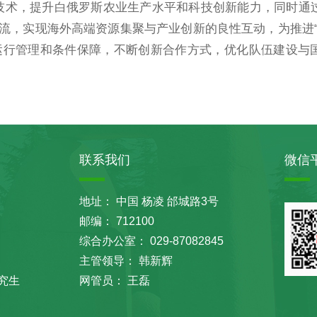
技术，提升白俄罗斯农业生产水平和科技创新能力，同时通
流，实现海外高端资源集聚与产业创新的良性互动，为推进“
运行管理和条件保障，不断创新合作方式，优化队伍建设与
联系我们
微信
地址： 中国 杨凌 邰城路3号
邮编： 712100
综合办公室： 029-87082845
主管领导： 韩新辉
究生
网管员： 王磊