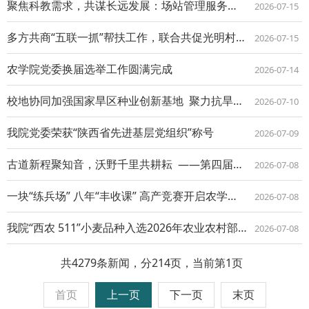
聚焦科教需求，共谋长远发展：场站管理服务处赴农学院开展座谈交流
2026-07-15
多方共商“五联一抓”帮扶工作，联合共促光明村乡村振兴
2026-07-15
农学院党委换届选举工作圆满完成
2026-07-14
校地协同加强国家旱区种业创新基地 聚力抗旱耐寒农作物育种攻关与示范推广
2026-07-10
我院党委荣获“陕西省先进基层党组织”称号
2026-07-09
古道新程聚知音，沃野千里共耕耘 ——第四届中白俄农业科技创新合作论坛在西安举办
2026-07-08
一块“练兵场” 八年“丰收课” 高产竞赛开启农学生“职业生涯第一课”
2026-07-08
我院“西农 511”小麦品种入选2026年农业农村部主导品种主推技术
2026-07-08
共4279条新闻，分214页，当前第1页
首页
上一页
下一页
末页