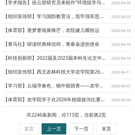
【学术报告】徐云碧研究员来校作“环境组学与未来生命科学”学术报告
2026-04-24
【组织宣传部】学习国防教育法，筑牢强军思想根基
2026-04-23
【体育部】逐梦赛场展锋芒，农院健儿耀校运
2026-04-19
【青马社】研读经典铸信仰，青春奋进担使命
2026-04-19
【科技创新部】2022届及2023届本科生论文中期答辩顺利完成
2026-04-18
【组织宣传部】西北农林科技大学农学院第26期第4次团课成功召开
2026-04-11
【学习部】云端寻春色，镜中留踏青——农学院清明摄影征集活动圆满落幕
2026-04-07
【体育部】农学院学子在2026年校级拔河比赛中斩获双奖
2026-04-04
共2246条新闻，分113页，当前第2页
首页
上一页
下一页
末页